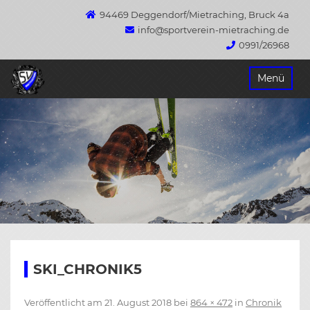
94469 Deggendorf/Mietraching, Bruck 4a
info@sportverein-mietraching.de
0991/26968
Springe
Menü
zum
Inhalt
SKI_CHRONIK5
Veröffentlicht am
21. August 2018
bei
864 × 472
in
Chronik