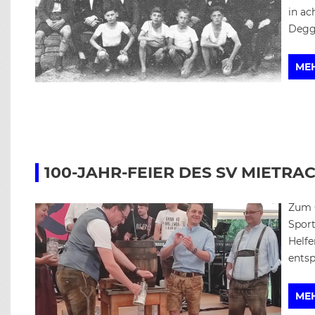
in ac
Degge
ME
100-JAHR-FEIER DES SV MIETRA
Zum 
Sport
Helfe
entsp
ME