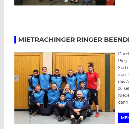
MIETRACHINGER RINGER BEENDE
Durch
Ringe
Süd m
Zusch
des A
zu se
Niede
denn 
ME