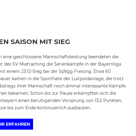
N SAISON MIT SIEG
 eine geschlossene Mannschaftsleistung beendeten die
r des SV Mietraching die Serienkämpfe in der Bayernliga
it einem 23:12-Sieg bei der SpVgg Freising. Etwa 60
auer kamen in die Sporthalle der Luitpoldanlage, die trotz
bstiegs ihrer Mannschaft noch einmal interessante Kämpfe
hen bekamen. Schon bis zur Pause erkämpften sich die
rbayern einen beruhigenden Vorsprung von 13:2 Punkten,
sie bis zum Ende kontinuierlich ausbauten.
HR ERFAHREN