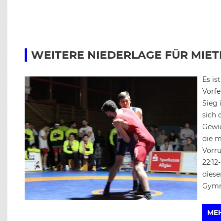
WEITERE NIEDERLAGE FÜR MIE
Es is
Vorfe
Sieg 
sich 
Gewi
die m
Vorru
22:12
diese
Gymn
ME