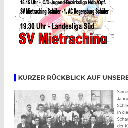
KURZER RÜCKBLICK AUF UNSER
Sein
Jahre
Schne
in di
Schau
der 