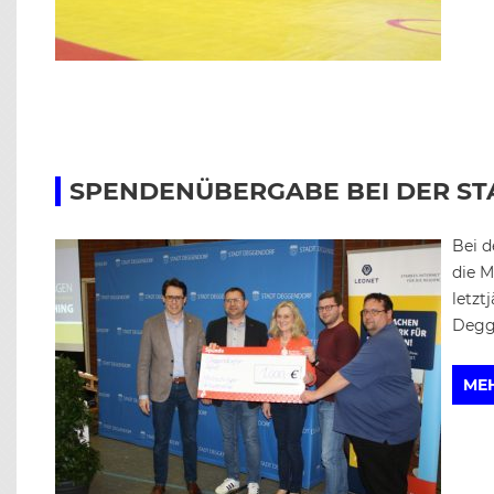
SPENDENÜBERGABE BEI DER S
Bei d
die M
letzt
Degge
ME