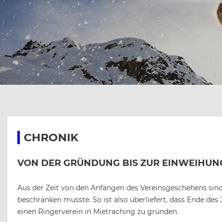
KAR
CHR
E
BIL
SEN
CHR
BIL
C
CHR
BIL
B
BIL
CHRONIK
VON DER GRÜNDUNG BIS ZUR EINWEIHUN
Aus der Zeit von den Anfängen des Vereinsgeschehens sind 
beschränken musste. So ist also überliefert, dass Ende des
einen Ringerverein in Mietraching zu gründen.