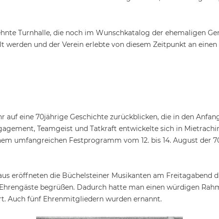
sehnte Turnhalle, die noch im Wunschkatalog der ehemaligen 
stellt werden und der Verein erlebte von diesem Zeitpunkt an ei
hr auf eine 70jährige Geschichte zurückblicken, die in den Anf
ement, Teamgeist und Tatkraft entwickelte sich in Mietraching
inem umfangreichen Festprogramm vom 12. bis 14. August der 70
s eröffneten die Büchelsteiner Musikanten am Freitagabend di
e Ehrengäste begrüßen. Dadurch hatte man einen würdigen Rahme
ehrt. Auch fünf Ehrenmitgliedern wurden ernannt.