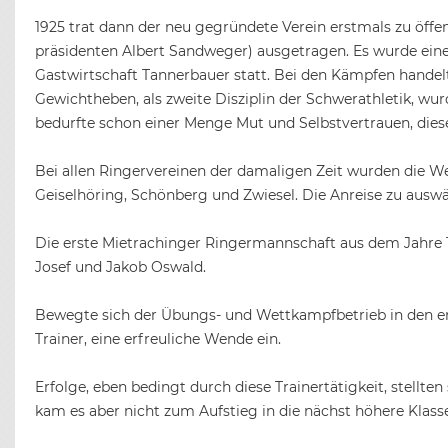
1925 trat dann der neu gegründete Verein erstmals zu öff
präsidenten Albert Sandweger) ausgetragen. Es wurde eine 
Gastwirtschaft Tannerbauer statt. Bei den Kämpfen handel
Gewichtheben, als zweite Disziplin der Schwerathletik, wu
bedurfte schon einer Menge Mut und Selbstvertrauen, dies
Bei allen Ringervereinen der damaligen Zeit wurden die W
Geiselhöring, Schönberg und Zwiesel. Die Anreise zu aus
Die erste Mietrachinger Ringermannschaft aus dem Jahre 192
Josef und Jakob Oswald.
Bewegte sich der Übungs- und Wettkampfbetrieb in den ers
Trainer, eine erfreuliche Wende ein.
Erfolge, eben bedingt durch diese Trainertätigkeit, stellt
kam es aber nicht zum Aufstieg in die nächst höhere Klas