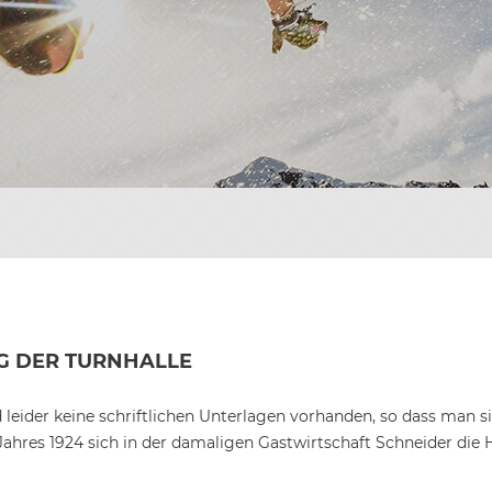
TEN
ONIK
RGEBNISSE
DER
IOREN
ONIK
DER
HRONIK
ONIK
DER
ILDER
DER
G DER TURNHALLE
leider keine schriftlichen Unterlagen vorhanden, so dass man s
 Jahres 1924 sich in der damaligen Gastwirtschaft Schneider die