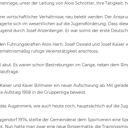
enriege, unter der Leitung von Alois Schrötter, ihre Tätigkeit, 
erer wirtschaftlicher Verhältnisse, neu belebt werden. Der Anspr
lagerte sich im wesentlichen auf die Jugendförderung. Dass dies
 Jugend durch Josef Anzenberger. Er war somit der erste Deutsch
den Führungskräften Alois Hartl, Josef Oswald und Josef Kaiser 
verhältnismäßig ruhige Vereinstätigkeit anschloss.
l akut. Es waren schon Bestrebungen im Gange, neben dem Ringe
latzfrage.
 Kaiser und Xaver Billmeier ein neuer Aufschwung ab. Mit gerade
e Aufstieg 1958 in die Gruppenliga beweist.
 das Augenmerk, wie auch heute noch, hauptsächlich auf die Jug
ggendorf 1974, stellte der Gemeinderat dem Sportverein eine S
nnt. Nun hatte man zwar eine neue Ringermatte, die Trainingsmö