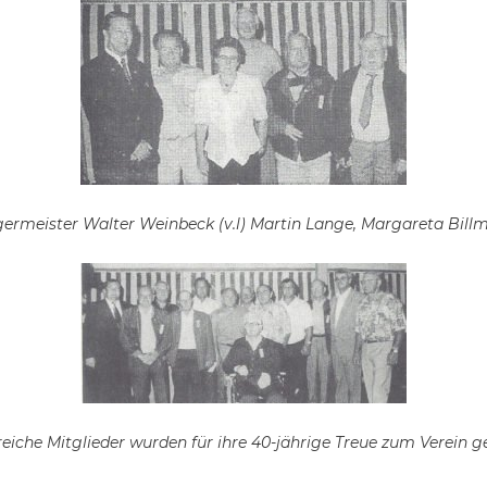
rmeister Walter Weinbeck (v.l) Martin Lange, Margareta Billmeie
reiche Mitglieder wurden für ihre 40-jährige Treue zum Verein ge