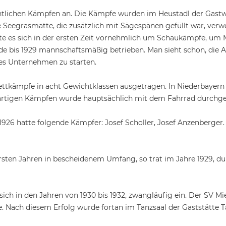
entlichen Kämpfen an. Die Kämpfe wurden im Heustadl der Gast
Seegrasmatte, die zusätzlich mit Sägespänen gefüllt war, verwe
te es sich in der ersten Zeit vornehmlich um Schaukämpfe, um M
rde bis 1929 mannschaftsmäßig betrieben. Man sieht schon, die 
es Unternehmen zu starten.
ettkämpfe in acht Gewichtklassen ausgetragen. In Niederbayern
wärtigen Kämpfen wurde hauptsächlich mit dem Fahrrad durchgef
6 hatte folgende Kämpfer: Josef Scholler, Josef Anzenberger. H
ten Jahren in bescheidenem Umfang, so trat im Jahre 1929, dur
en sich in den Jahren von 1930 bis 1932, zwangläufig ein. Der SV
se. Nach diesem Erfolg wurde fortan im Tanzsaal der Gaststätte