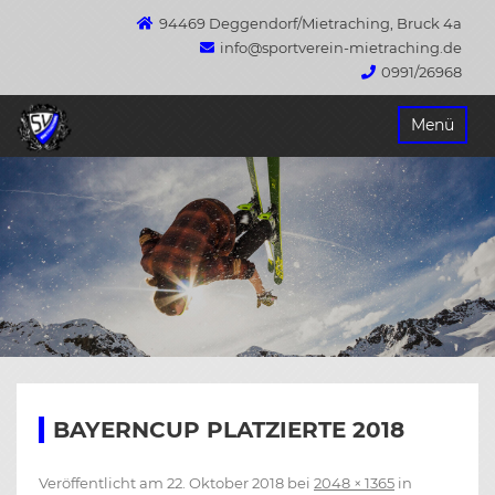
94469 Deggendorf/Mietraching, Bruck 4a
info@sportverein-mietraching.de
0991/26968
Springe
Menü
zum
Inhalt
BAYERNCUP PLATZIERTE 2018
Veröffentlicht am
22. Oktober 2018
bei
2048 × 1365
in