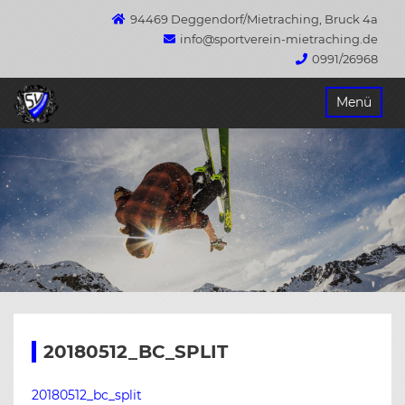
94469 Deggendorf/Mietraching, Bruck 4a
info@sportverein-mietraching.de
0991/26968
Springe
Menü
zum
Inhalt
20180512_BC_SPLIT
20180512_bc_split