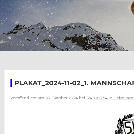
KAR
CHR
E
BIL
SEN
CHR
BIL
C
CHR
BIL
B
BIL
PLAKAT_2024-11-02_1. MANNSCH
Veröffentlicht am
28. Oktober 2024
bei
1240 × 1754
in
Heimkamp