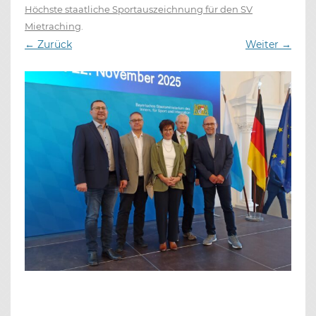
Höchste staatliche Sportauszeichnung für den SV
Mietraching
.
← Zurück
Weiter →