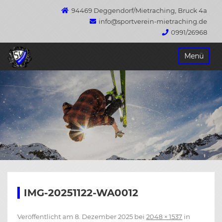
94469 Deggendorf/Mietraching, Bruck 4a
info@sportverein-mietraching.de
0991/26968
Springe
Menü
zum
Inhalt
IMG-20251122-WA0012
Veröffentlicht am
8. Dezember 2025
bei
2048 × 1537
in