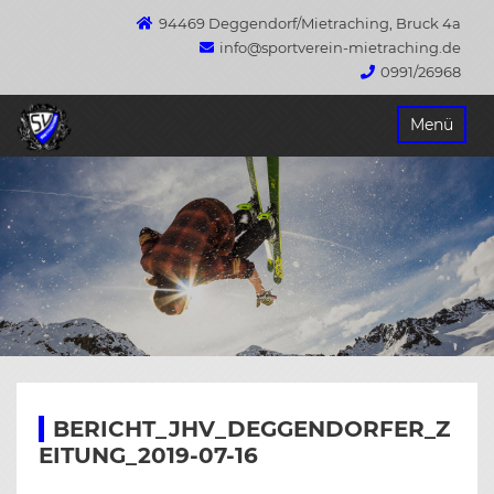
94469 Deggendorf/Mietraching, Bruck 4a
info@sportverein-mietraching.de
0991/26968
Springe
Menü
zum
Inhalt
BERICHT_JHV_DEGGENDORFER_Z
EITUNG_2019-07-16