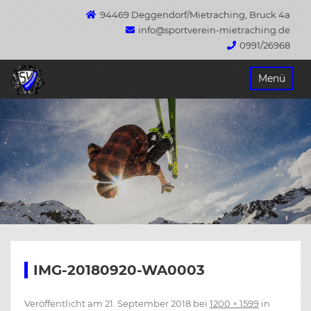
94469 Deggendorf/Mietraching, Bruck 4a
info@sportverein-mietraching.de
0991/26968
Springe
Menü
zum
Inhalt
IMG-20180920-WA0003
Veröffentlicht am
21. September 2018
bei
1200 × 1599
in