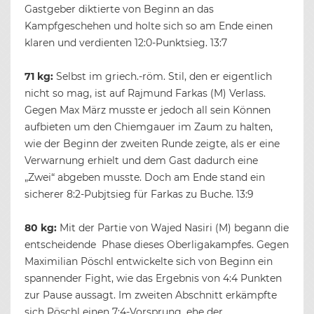
Gastgeber diktierte von Beginn an das
Kampfgeschehen und holte sich so am Ende einen
klaren und verdienten 12:0-Punktsieg. 13:7
71 kg:
Selbst im griech.-röm. Stil, den er eigentlich
nicht so mag, ist auf Rajmund Farkas (M) Verlass.
Gegen Max März musste er jedoch all sein Können
aufbieten um den Chiemgauer im Zaum zu halten,
wie der Beginn der zweiten Runde zeigte, als er eine
Verwarnung erhielt und dem Gast dadurch eine
„Zwei“ abgeben musste. Doch am Ende stand ein
sicherer 8:2-Pubjtsieg für Farkas zu Buche. 13:9
80 kg:
Mit der Partie von Wajed Nasiri (M) begann die
entscheidende Phase dieses Oberligakampfes. Gegen
Maximilian Pöschl entwickelte sich von Beginn ein
spannender Fight, wie das Ergebnis von 4:4 Punkten
zur Pause aussagt. Im zweiten Abschnitt erkämpfte
sich Pöschl einen 7:4-Vorsprung, ehe der