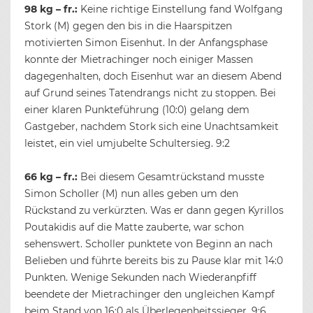
98 kg – fr.:
Keine richtige Einstellung fand Wolfgang
Stork (M) gegen den bis in die Haarspitzen
motivierten Simon Eisenhut. In der Anfangsphase
konnte der Mietrachinger noch einiger Massen
dagegenhalten, doch Eisenhut war an diesem Abend
auf Grund seines Tatendrangs nicht zu stoppen. Bei
einer klaren Punkteführung (10:0) gelang dem
Gastgeber, nachdem Stork sich eine Unachtsamkeit
leistet, ein viel umjubelte Schultersieg. 9:2
66 kg – fr.:
Bei diesem Gesamtrückstand musste
Simon Scholler (M) nun alles geben um den
Rückstand zu verkürzten. Was er dann gegen Kyrillos
Poutakidis auf die Matte zauberte, war schon
sehenswert. Scholler punktete von Beginn an nach
Belieben und führte bereits bis zu Pause klar mit 14:0
Punkten. Wenige Sekunden nach Wiederanpfiff
beendete der Mietrachinger den ungleichen Kampf
beim Stand von 16:0 als Überlegenheitssieger. 9:6