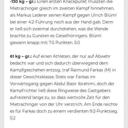
-130 kg – gr.:
Einen ersten Knackpunkt mussten die
Mietrachinger gleich im zweiten Kampf hinnehmen,
als Markus Lederer seinen Kampf gegen Ulrich Blüml
bei einer 4:2-Führung noch aus der Hand gab. Denn
er ließ sich zweimal durchdrehen, was die Wende
brachte zu Gunsten es Geiselhöringers. Blüml
gewann knapp mit 7:5 Punkten. 5:0
61 kg – gr.:
Auf einen Athleten, der nur auf Abwehr
bedacht war und sich dadurch überwiegend dem
Kampfgeschehen entzog, traf Raimund Farkas (M) in
dieser Gewichtsklasse. Stets war Farkas im
Vorwärtsgang gegen Abdul Basir Ibrahimi, doch der
Kampfrichter ließ diese Ringweise des Gastgebers
aufreizend lange zu, so dass wertvolle Zeit für den
Mietrachinger von der Uhr verstrich. Am Ende reichte
es für Farkas doch zu einem verdienten 9:2-Punktsieg.
5:2