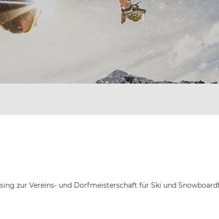
TEN
ONIK
RGEBNISSE
DER
IOREN
ONIK
DER
HRONIK
ONIK
DER
ILDER
DER
reising zur Vereins- und Dorfmeisterschaft für Ski und Snowboar