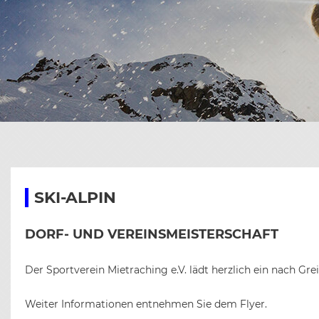
KAR
CHR
E
BIL
SEN
CHR
BIL
C
CHR
BIL
B
BIL
SKI-ALPIN
DORF- UND VEREINSMEISTERSCHAFT
Der Sportverein Mietraching e.V. lädt herzlich ein nach G
Weiter Informationen entnehmen Sie dem Flyer.