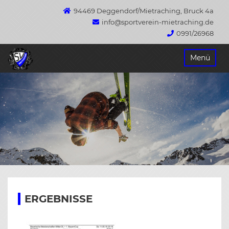
94469 Deggendorf/Mietraching, Bruck 4a
info@sportverein-mietraching.de
0991/26968
Springe
Menü
zum
Inhalt
ERGEBNISSE