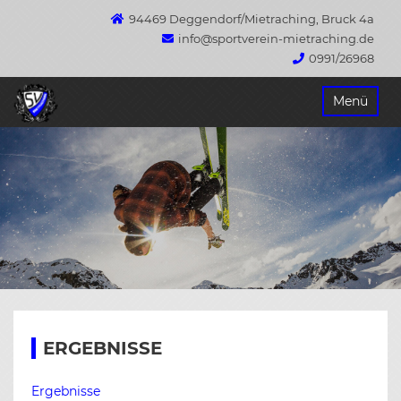
94469 Deggendorf/Mietraching, Bruck 4a
info@sportverein-mietraching.de
0991/26968
Springe
Menü
zum
Inhalt
ERGEBNISSE
Ergebnisse