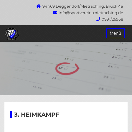
94469 Deggendorf/Mietraching, Bruck 4a
info@sportverein-mietraching.de
0991/26968
Springe
Menü
zum
Inhalt
3. HEIMKAMPF