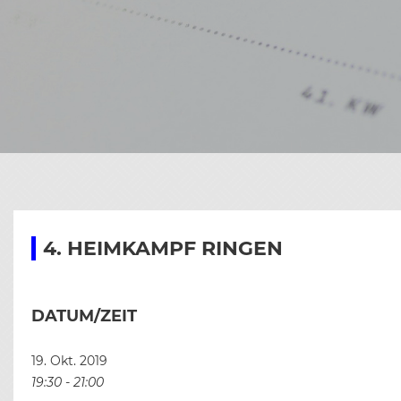
KAR
CHR
E
BIL
SEN
CHR
BIL
C
CHR
BIL
B
BIL
4. HEIMKAMPF RINGEN
DATUM/ZEIT
19. Okt. 2019
19:30 - 21:00