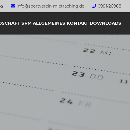
4a
info@sportverein-mietraching.de
0991/26968
nge
DSCHAFT
SVM ALLGEMEINES
KONTAKT
DOWNLOADS
t
CHRONIK