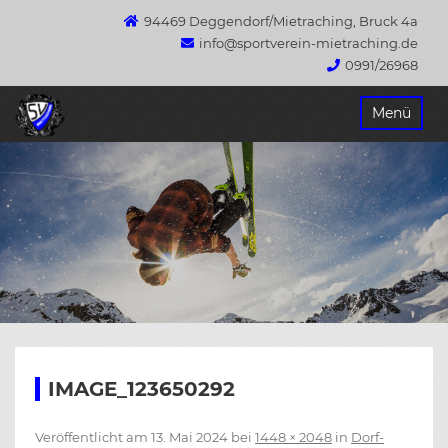
94469 Deggendorf/Mietraching, Bruck 4a
info@sportverein-mietraching.de
0991/26968
Springe
Menü
zum
Inhalt
IMAGE_123650292
Veröffentlicht am
13. Mai 2024
bei
1448 × 2048
in
Dorf-