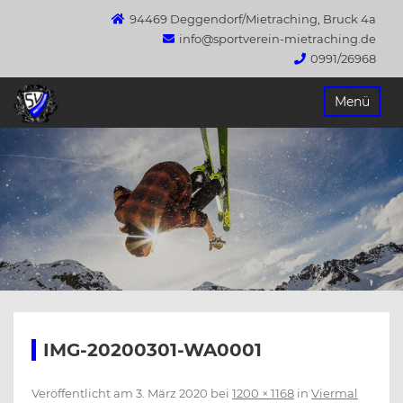
94469 Deggendorf/Mietraching, Bruck 4a
info@sportverein-mietraching.de
0991/26968
Springe
Menü
zum
Inhalt
IMG-20200301-WA0001
Veröffentlicht am
3. März 2020
bei
1200 × 1168
in
Viermal