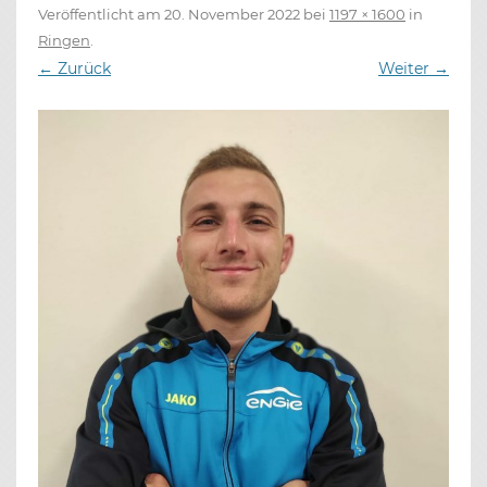
Veröffentlicht am
20. November 2022
bei
1197 × 1600
in
Ringen
.
← Zurück
Weiter →