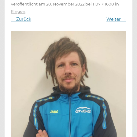
Veröffentlicht am
20. November 2022
bei
1197 × 1600
in
Ringen
.
← Zurück
Weiter →