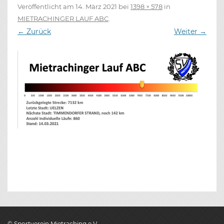
Veröffentlicht am
14. März 2021
bei
1398 × 578
in
MIETRACHINGER LAUF ABC
.
← Zurück
Weiter →
© Sportverein Mietraching e.V.