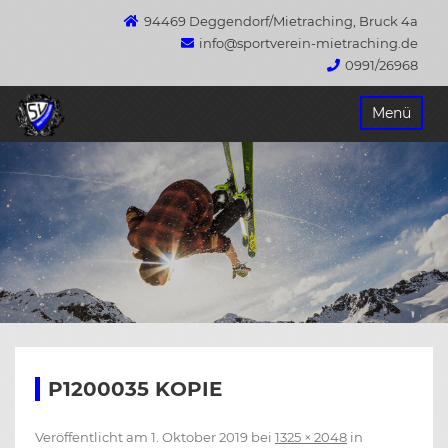
94469 Deggendorf/Mietraching, Bruck 4a
info@sportverein-mietraching.de
0991/26968
Springe
Menü
zum
Inhalt
P1200035 KOPIE
Veröffentlicht am
1. Oktober 2019
bei
1325 × 2048
in