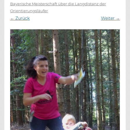
Bayerische Meisterschaft über die Langdistanz der
Orientierungsläufer
.
← Zurück
Weiter →