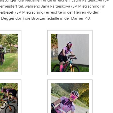
istungen die Medaillenränge erreichen. Laura Faltjeskova (SV
emeistertitel, während Jana Faltjeskova (SV Mietraching) in
altjesek (SV Mietraching) erreichte in der Herren 40 den
V Deggendorf) die Bronzemedaille in der Damen 40.