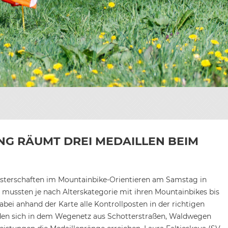
TEN
ONIK
RGEBNISSE
DER
IOREN
ONIK
DER
HRONIK
ONIK
DER
ILDER
DER
ING RÄUMT DREI MEDAILLEN BEIM
terschaften im Mountainbike-Orientieren am Samstag in
mussten je nach Alterskategorie mit ihren Mountainbikes bis
ei anhand der Karte alle Kontrollposten in der richtigen
nden sich in dem Wegenetz aus Schotterstraßen, Waldwegen