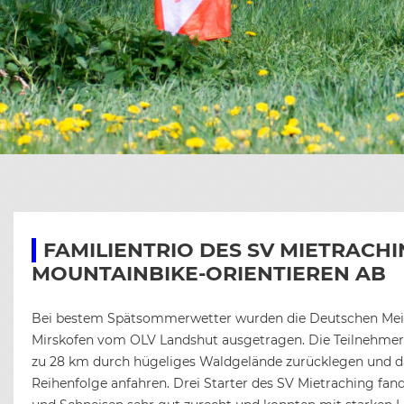
KAR
CHR
E
BIL
SEN
CHR
BIL
C
CHR
BIL
B
BIL
FAMILIENTRIO DES SV MIETRACH
MOUNTAINBIKE-ORIENTIEREN AB
Bei bestem Spätsommerwetter wurden die Deutschen Meis
Mirskofen vom OLV Landshut ausgetragen. Die Teilnehmer 
zu 28 km durch hügeliges Waldgelände zurücklegen und dab
Reihenfolge anfahren.
Drei Starter des SV Mietraching fa