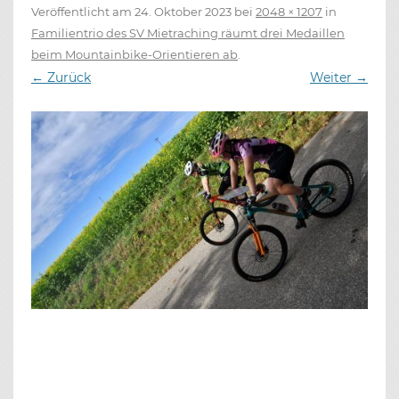
Veröffentlicht am
24. Oktober 2023
bei
2048 × 1207
in
Familientrio des SV Mietraching räumt drei Medaillen
beim Mountainbike-Orientieren ab
.
← Zurück
Weiter →