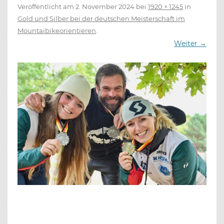
Veröffentlicht am
2. November 2024
bei
1920 × 1245
in
Gold und Silber bei der deutschen Meisterschaft im
Mountaibikeorientieren
.
Weiter →