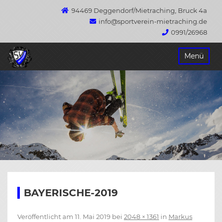
94469 Deggendorf/Mietraching, Bruck 4a
info@sportverein-mietraching.de
0991/26968
Springe
Menü
zum
Inhalt
BAYERISCHE-2019
Veröffentlicht am
11. Mai 2019
bei
2048 × 1361
in
Markus