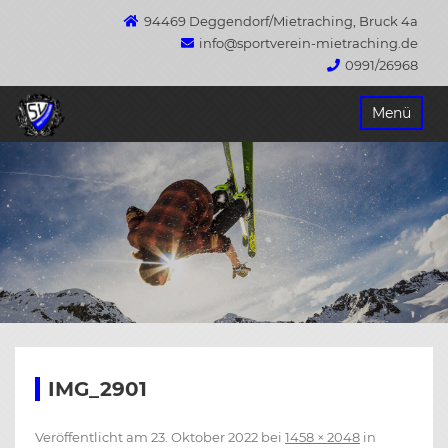
94469 Deggendorf/Mietraching, Bruck 4a
info@sportverein-mietraching.de
0991/26968
Springe
Menü
zum
Inhalt
IMG_2901
Veröffentlicht am
23. Oktober 2022
bei
1458 × 2048
in