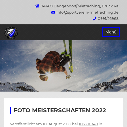
94469 Deggendorf/Mietraching, Bruck 4a
info@sportverein-mietraching.de
0991/26968
Springe
Menü
zum
Inhalt
FOTO MEISTERSCHAFTEN 2022
Veröffentlicht am
10. August 2022
bei
1056 × 848
in