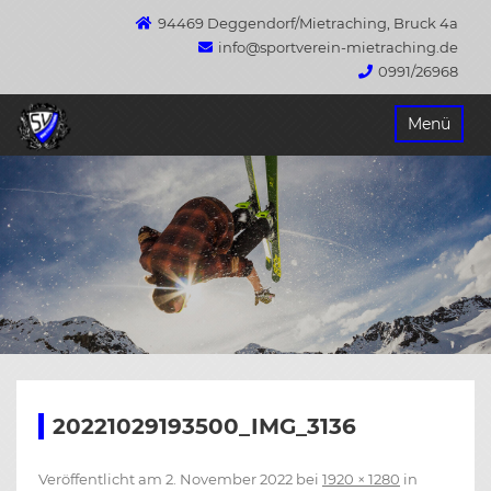
94469 Deggendorf/Mietraching, Bruck 4a
info@sportverein-mietraching.de
0991/26968
Springe
Menü
zum
Inhalt
20221029193500_IMG_3136
Veröffentlicht am
2. November 2022
bei
1920 × 1280
in